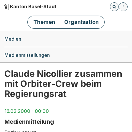
Kanton Basel-Stadt
Öffnet die
(Dieser Link führt zur Startseite)
Hauptnavigation
Themen
Organisation
Breadcrumb-Navigation
Medien
Medienmitteilungen
Claude Nicollier zusammen
mit Orbiter-Crew beim
Regierungsrat
16.02.2000 - 00:00
Medienmitteilung