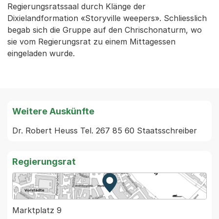
Regierungsratssaal durch Klänge der
Dixielandformation «Storyville weepers». Schliesslich
begab sich die Gruppe auf den Chrischonaturm, wo
sie vom Regierungsrat zu einem Mittagessen
eingeladen wurde.
Weitere Auskünfte
Regierungsrat
Zur Karte von MapBS.
Externer Link, wird in einem
Marktplatz 9