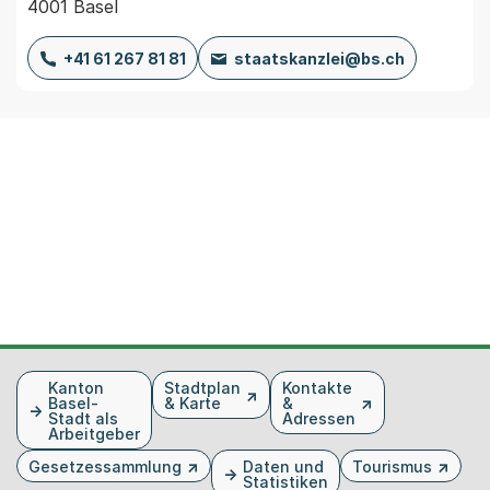
4001 Basel
+41 61 267 81 81
staatskanzlei@bs.ch
Fusszeile
Kanton
Stadtplan
Kontakte
Basel-
& Karte
&
Stadt als
Adressen
Arbeitgeber
Gesetzessammlung
Daten und
Tourismus
Statistiken