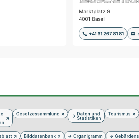
Marktplatz 9
4001 Basel
+41 61 267 81 81
te
Gesetzessammlung
Daten und
Tourismus
Statistiken
en
sblatt
Bilddatenbank
Organigramm
Gebärdens