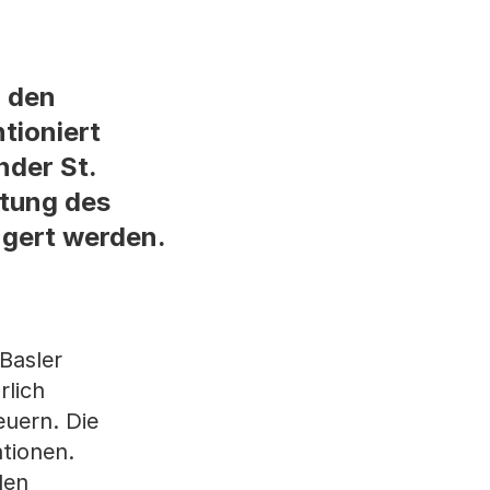
n den
tioniert
nder St.
atung des
ngert werden.
Basler
rlich
uern. Die
ntionen.
len