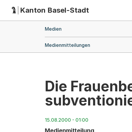
Kanton Basel-Stadt
Hauptnavigation
(Dieser Link führt zur Startseite)
Breadcrumb-Navigation
Medien
Medienmitteilungen
Die Frauenbe
subventioni
15.08.2000 - 01:00
Medienmitteilung