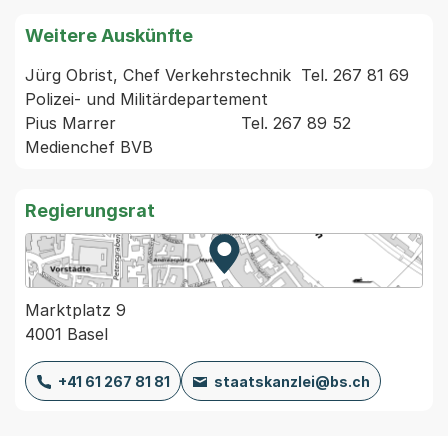
Weitere Auskünfte
Jürg Obrist, Chef Verkehrstechnik  Tel. 267 81 69  
Polizei- und Militärdepartement  

Pius Marrer                         Tel. 267 89 52 
Regierungsrat
Zur Karte von MapBS.
Externer Link, wird in einem
Marktplatz 9
4001 Basel
+41 61 267 81 81
staatskanzlei@bs.ch