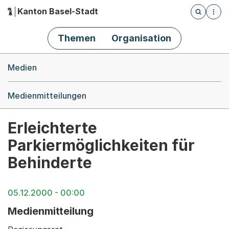
Kanton Basel-Stadt
Öffnet die
(Dieser Link führt zur Startseite)
Hauptnavigation
Themen
Organisation
Breadcrumb-Navigation
Medien
Medienmitteilungen
Erleichterte
Parkiermöglichkeiten für
Behinderte
05.12.2000 - 00:00
Medienmitteilung