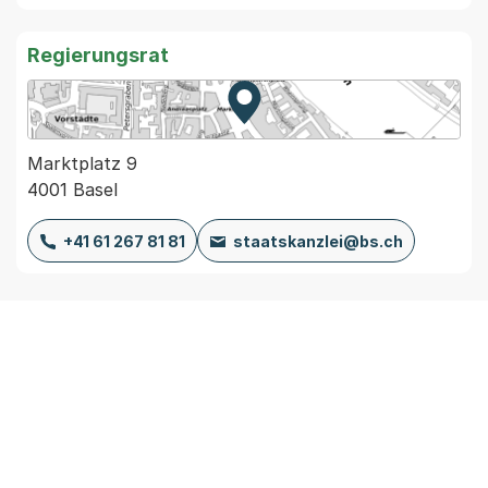
Regierungsrat
Zur Karte von MapBS.
Externer Link, wird in einem
Marktplatz 9
4001 Basel
+41 61 267 81 81
staatskanzlei@bs.ch