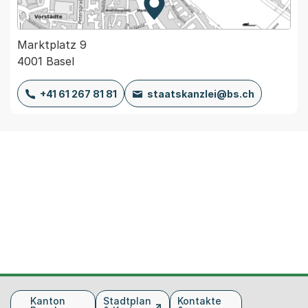
Zur Karte von MapBS.
Externer Link, wird in einem
Marktplatz 9
4001 Basel
+41 61 267 81 81
staatskanzlei@bs.ch
Fusszeile
Kanton
Stadtplan
Kontakte