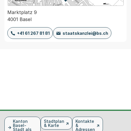
Zur Karte von MapBS.
Externer Link, wird in einem
Marktplatz 9
4001 Basel
+41 61 267 81 81
staatskanzlei@bs.ch
Fusszeile
Kanton
Stadtplan
Kontakte
Basel-
& Karte
&
Stadt als
Adressen