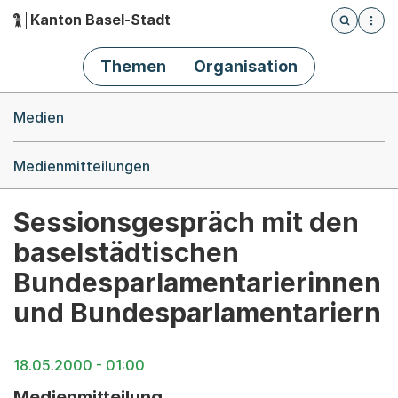
Kanton Basel-Stadt
Öffnet die
(Dieser Link führt zur Startseite)
Hauptnavigation
Themen
Organisation
Breadcrumb-Navigation
Medien
Medienmitteilungen
Sessionsgespräch mit den
baselstädtischen
Bundesparlamentarierinnen
und Bundesparlamentariern
18.05.2000 - 01:00
Medienmitteilung