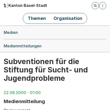
Kanton Basel-Stadt
Öffnet die
(Dieser Link führt zur Startseite)
Hauptnavigation
Themen
Organisation
Breadcrumb-Navigation
Medien
Medienmitteilungen
Subventionen für die
Stiftung für Sucht- und
Jugendprobleme
22.08.2000 - 01:00
Medienmitteilung