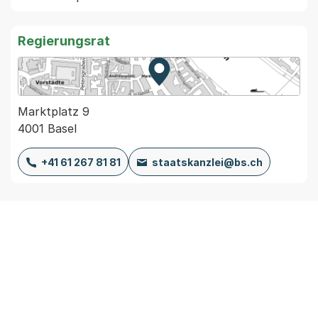
Regierungsrat
Zur Karte von MapBS.
Externer Link, wird in einem
Marktplatz 9
4001 Basel
+41 61 267 81 81
staatskanzlei@bs.ch