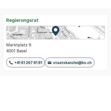
Regierungsrat
Zur Karte von MapBS.
Externer Link, wird in einem
Marktplatz 9
4001 Basel
+41 61 267 81 81
staatskanzlei@bs.ch