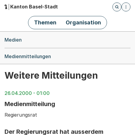
Kanton Basel-Stadt
Öffnet die
(Dieser Link führt zur Startseite)
Hauptnavigation
Themen
Organisation
Breadcrumb-Navigation
Medien
Medienmitteilungen
Weitere Mitteilungen
26.04.2000 - 01:00
Medienmitteilung
Regierungsrat
Der Regierungsrat hat ausserdem