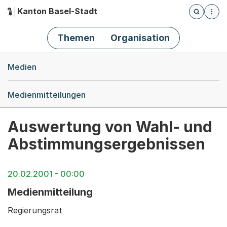
Kanton Basel-Stadt
Öffnet die
(Dieser Link führt zur Startseite)
Hauptnavigation
Themen
Organisation
Breadcrumb-Navigation
Medien
Medienmitteilungen
Auswertung von Wahl- und
Abstimmungsergebnissen
20.02.2001 - 00:00
Medienmitteilung
Regierungsrat