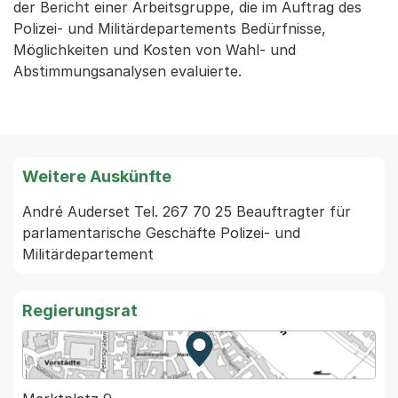
der Bericht einer Arbeitsgruppe, die im Auftrag des
Polizei- und Militärdepartements Bedürfnisse,
Möglichkeiten und Kosten von Wahl- und
Abstimmungsanalysen evaluierte.
Weitere Auskünfte
André Auderset Tel. 267 70 25 Beauftragter für 
parlamentarische Geschäfte Polizei- und 
Regierungsrat
Zur Karte von MapBS.
Externer Link, wird in einem