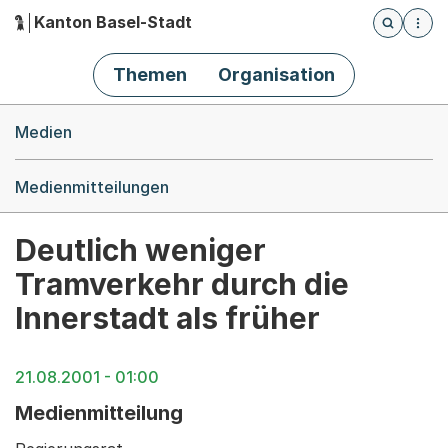
Kanton Basel-Stadt
Öffnet die
(Dieser Link führt zur Startseite)
Hauptnavigation
Themen
Organisation
Breadcrumb-Navigation
Medien
Medienmitteilungen
Deutlich weniger
Tramverkehr durch die
Innerstadt als früher
21.08.2001 - 01:00
Medienmitteilung