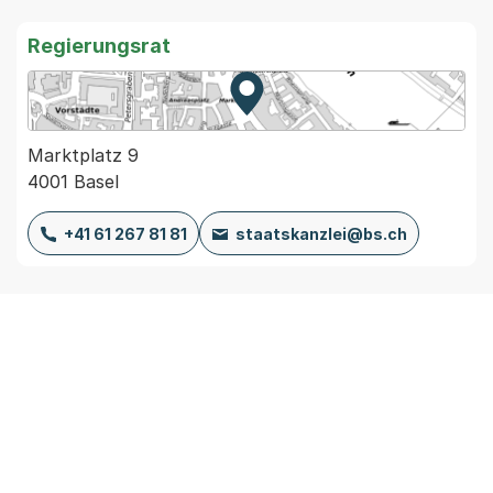
Regierungsrat
Zur Karte von MapBS.
Externer Link, wird in einem
Marktplatz 9
4001 Basel
+41 61 267 81 81
staatskanzlei@bs.ch