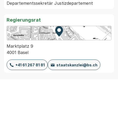
Regierungsrat
Zur Karte von MapBS.
Externer Link, wird in einem
Marktplatz 9
4001 Basel
+41 61 267 81 81
staatskanzlei@bs.ch