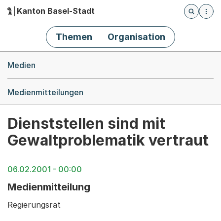
Kanton Basel-Stadt
Öffnet die
(Dieser Link führt zur Startseite)
Hauptnavigation
Themen
Organisation
Breadcrumb-Navigation
Medien
Medienmitteilungen
Dienststellen sind mit
Gewaltproblematik vertraut
06.02.2001 - 00:00
Medienmitteilung
Regierungsrat