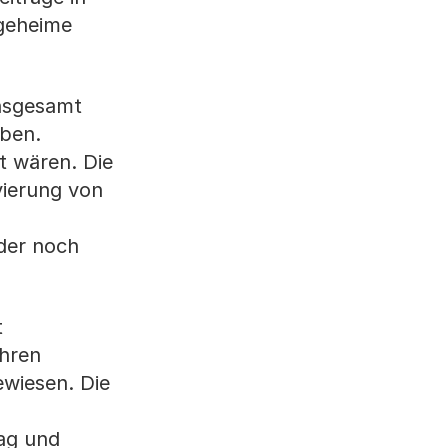
egeheime
insgesamt
eben.
t wären. Die
vierung von
oder noch
t
ühren
wiesen. Die
rag und