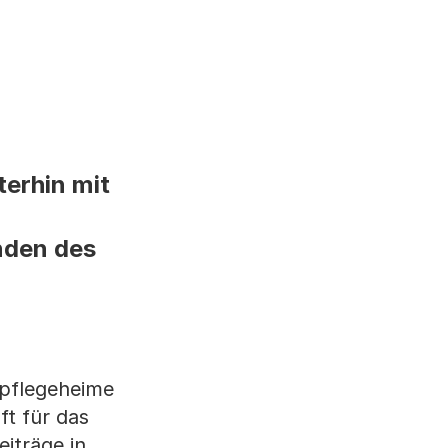
terhin mit
nden des
spflegeheime
ft für das
iträge in