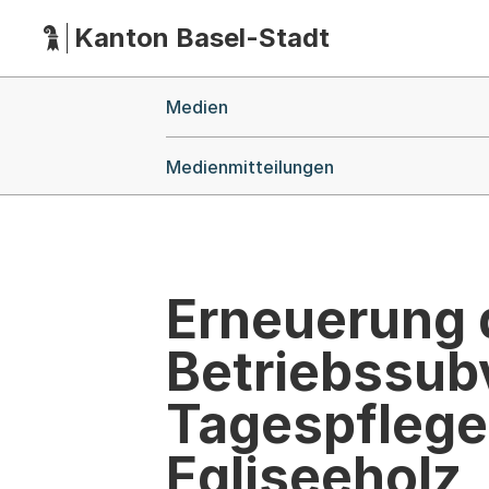
Kanton Basel-Stadt
Hauptnavigation
(Dieser Link führt zur Startseite)
Breadcrumb-Navigation
Medien
Medienmitteilungen
Erneuerung 
Betriebssub
Tagespflege
Egliseeholz