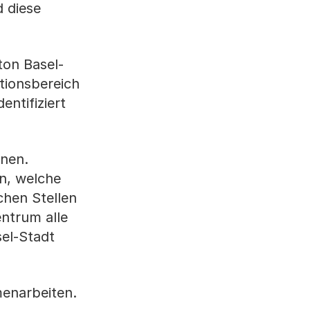
 diese
ton Basel-
tionsbereich
ntifiziert
enen.
n, welche
chen Stellen
ntrum alle
el-Stadt
menarbeiten.