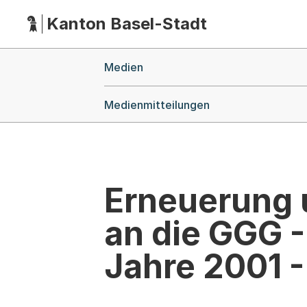
Kanton Basel-Stadt
Hauptnavigation
(Dieser Link führt zur Startseite)
Breadcrumb-Navigation
Medien
Medienmitteilungen
Erneuerung 
an die GGG -
Jahre 2001 