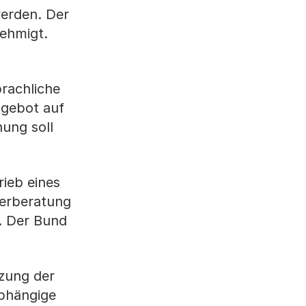
werden. Der
ehmigt.
prachliche
ngebot auf
ung soll
ieb eines
derberatung
t. Der Bund
tzung der
abhängige