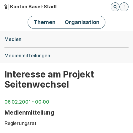
Kanton Basel-Stadt
Öffnet die
(Dieser Link führt zur Startseite)
Hauptnavigation
Themen
Organisation
Breadcrumb-Navigation
Medien
Medienmitteilungen
Interesse am Projekt
Seitenwechsel
06.02.2001 - 00:00
Medienmitteilung
Regierungsrat