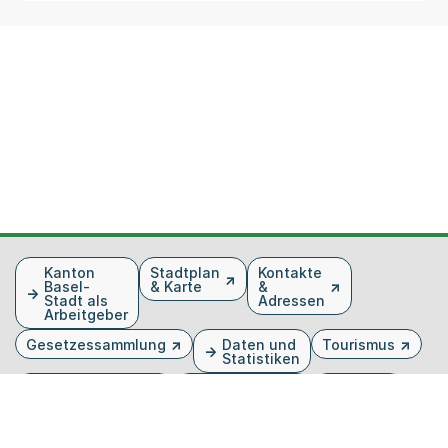
Fusszeile
Kanton
Stadtplan
Kontakte
Basel-
& Karte
&
Stadt als
Adressen
Arbeitgeber
Gesetzessammlung
Daten und
Tourismus
Statistiken
Veranstaltungen
Publikationen
Medien
Kantonsblatt
Bilddatenbank
Organigramm