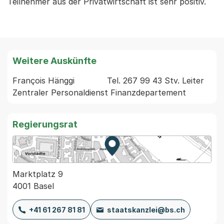
Teilnehmer aus der Privatwirtschaft ist sehr positiv.
Weitere Auskünfte
François Hänggi             Tel. 267 99 43 Stv. Leiter 
Regierungsrat
Zur Karte von MapBS.
Externer Link, wird in einem
Marktplatz 9
4001 Basel
+41 61 267 81 81
staatskanzlei@bs.ch