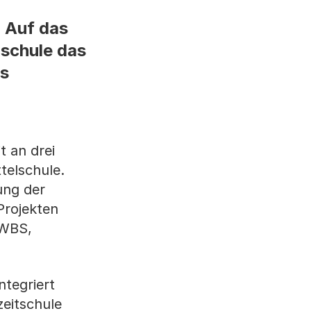
 Auf das
lschule das
es
t an drei
telschule.
ung der
Projekten
 WBS,
ntegriert
zeitschule