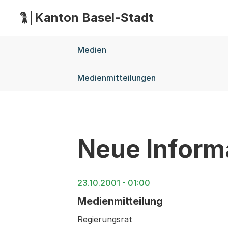
Kanton Basel-Stadt
Hauptnavigation
(Dieser Link führt zur Startseite)
Breadcrumb-Navigation
Medien
Medienmitteilungen
Neue Informa
23.10.2001 - 01:00
Medienmitteilung
Regierungsrat