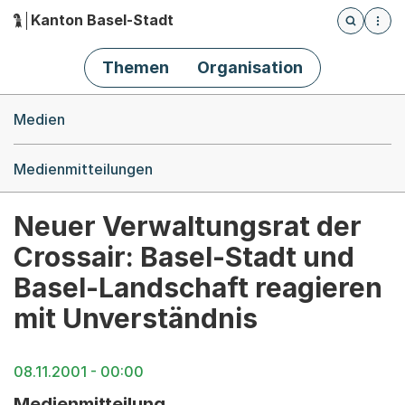
Kanton Basel-Stadt
Öffnet die
(Dieser Link führt zur Startseite)
Hauptnavigation
Themen
Organisation
Breadcrumb-Navigation
Medien
Medienmitteilungen
Neuer Verwaltungsrat der
Crossair: Basel-Stadt und
Basel-Landschaft reagieren
mit Unverständnis
08.11.2001 - 00:00
Medienmitteilung