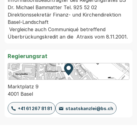
Informationsbeauftragter des Regierungsrates BS

Dr. Michael Bammatter Tel. 925 52 02 
Direktionssekretär Finanz- und Kirchendirektion 
Basel-Landschaft

 Vergleiche auch Communiqué betreffend 
Regierungsrat
Zur Karte von MapBS.
Externer Link, wird in einem
Marktplatz 9
4001 Basel
+41 61 267 81 81
staatskanzlei@bs.ch