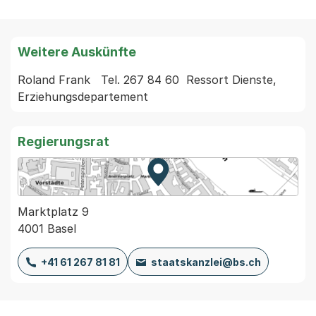
Weitere Auskünfte
Roland Frank   Tel. 267 84 60  Ressort Dienste, 
Regierungsrat
Zur Karte von MapBS.
Externer Link, wird in einem
Marktplatz 9
4001 Basel
+41 61 267 81 81
staatskanzlei@bs.ch