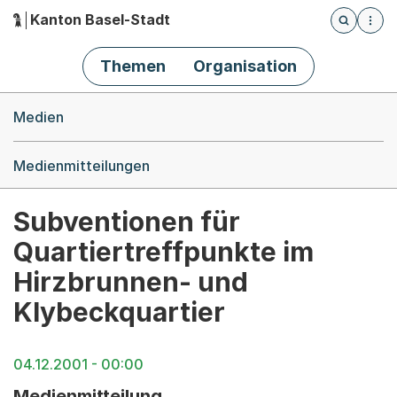
Kanton Basel-Stadt
Öffnet die
(Dieser Link führt zur Startseite)
Hauptnavigation
Themen
Organisation
Breadcrumb-Navigation
Medien
Medienmitteilungen
Subventionen für
Quartiertreffpunkte im
Hirzbrunnen- und
Klybeckquartier
04.12.2001 - 00:00
Medienmitteilung