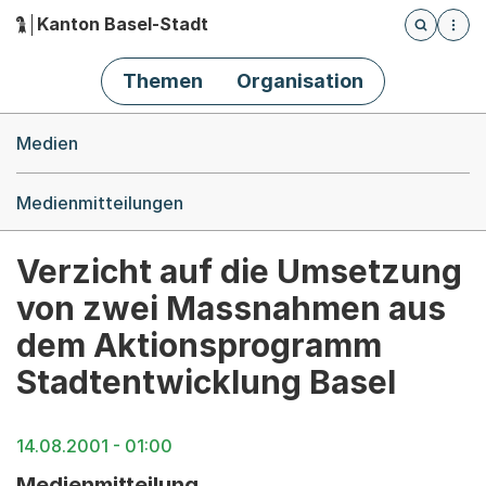
Kanton Basel-Stadt
Öffnet die
(Dieser Link führt zur Startseite)
Hauptnavigation
Themen
Organisation
Breadcrumb-Navigation
Medien
Medienmitteilungen
Verzicht auf die Umsetzung
von zwei Massnahmen aus
dem Aktionsprogramm
Stadtentwicklung Basel
14.08.2001 - 01:00
Medienmitteilung