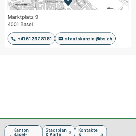
Zur Karte von MapBS.
Externer Link, wird in einem
Marktplatz 9
4001 Basel
+41 61 267 81 81
staatskanzlei@bs.ch
Fusszeile
Kanton
Stadtplan
Kontakte
Basel-
& Karte
&