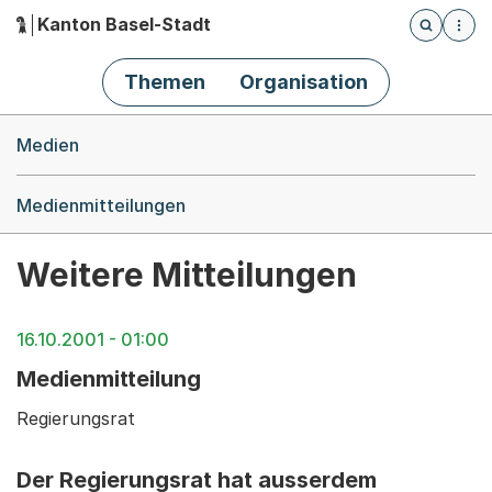
Kanton Basel-Stadt
Öffnet die
(Dieser Link führt zur Startseite)
Hauptnavigation
Themen
Organisation
Breadcrumb-Navigation
Medien
Medienmitteilungen
Weitere Mitteilungen
16.10.2001 - 01:00
Medienmitteilung
Regierungsrat
Der Regierungsrat hat ausserdem