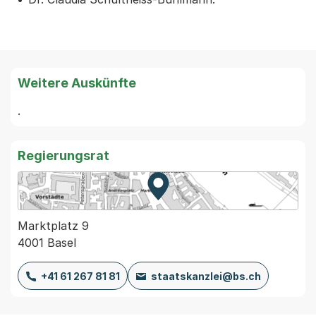
Weitere Auskünfte
. 
Regierungsrat
Zur Karte von MapBS.
Externer Link, wird in einem
Marktplatz 9
4001 Basel
+41 61 267 81 81
staatskanzlei@bs.ch