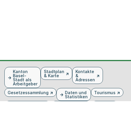
Fusszeile
Kanton
Stadtplan
Kontakte
Basel-
& Karte
&
Stadt als
Adressen
Arbeitgeber
Gesetzessammlung
Daten und
Tourismus
Statistiken
Veranstaltungen
Publikationen
Medien
Kantonsblatt
Bilddatenbank
Organigramm
Gebärdensprache