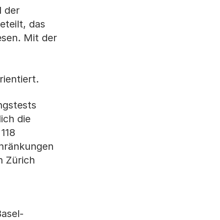
d der
teilt, das
sen. Mit der
ientiert.
ngstests
ich die
118
chränkungen
n Zürich
asel-