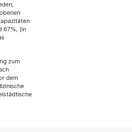
eden,
hobenen
kapazitäten
d 67%, (in
as
ung zum
nach
Vor dem
izinische
lstädtische