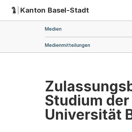
Kanton Basel-Stadt
Hauptnavigation
(Dieser Link führt zur Startseite)
Breadcrumb-Navigation
Medien
Medienmitteilungen
Zulassungsb
Studium der
Universität 