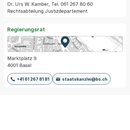
Dr. Urs W. Kamber, Tel. 061 267 80 60 
Rechtsabteilung Justizdepartement
Regierungsrat
Zur Karte von MapBS.
Externer Link, wird in einem
Marktplatz 9
4001 Basel
+41 61 267 81 81
staatskanzlei@bs.ch