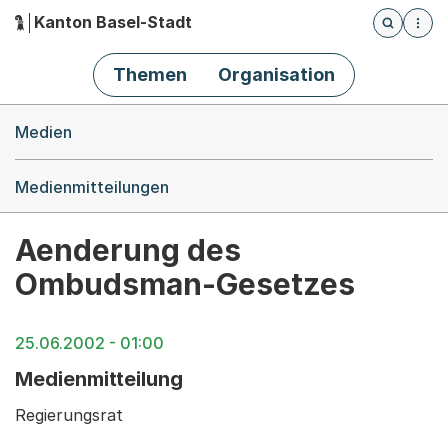
Kanton Basel-Stadt
Öffnet die
(Dieser Link führt zur Startseite)
Hauptnavigation
Themen
Organisation
Breadcrumb-Navigation
Medien
Medienmitteilungen
Aenderung des
Ombudsman-Gesetzes
25.06.2002 - 01:00
Medienmitteilung
Regierungsrat