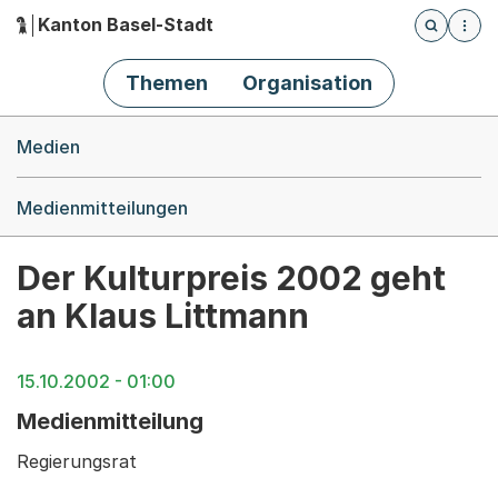
Kanton Basel-Stadt
Öffnet die
(Dieser Link führt zur Startseite)
Hauptnavigation
Themen
Organisation
Breadcrumb-Navigation
Medien
Medienmitteilungen
Der Kulturpreis 2002 geht
an Klaus Littmann
15.10.2002 - 01:00
Medienmitteilung
Regierungsrat