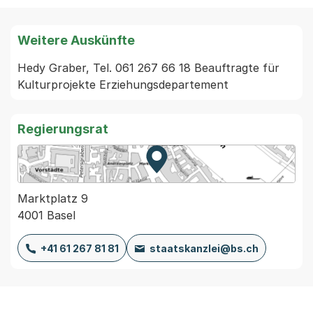
Weitere Auskünfte
Hedy Graber, Tel. 061 267 66 18 Beauftragte für 
Kulturprojekte Erziehungsdepartement
Regierungsrat
Zur Karte von MapBS.
Externer Link, wird in einem
Marktplatz 9
4001 Basel
+41 61 267 81 81
staatskanzlei@bs.ch