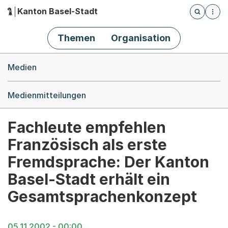
Kanton Basel-Stadt
Öffnet die
(Dieser Link führt zur Startseite)
Hauptnavigation
Themen
Organisation
Breadcrumb-Navigation
Medien
Medienmitteilungen
Fachleute empfehlen
Französisch als erste
Fremdsprache: Der Kanton
Basel-Stadt erhält ein
Gesamtsprachenkonzept
05.11.2002 - 00:00