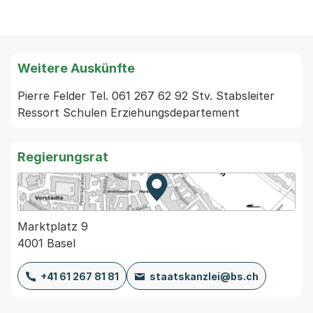
Weitere Auskünfte
Pierre Felder Tel. 061 267 62 92 Stv. Stabsleiter 
Ressort Schulen Erziehungsdepartement
Regierungsrat
Zur Karte von MapBS.
Externer Link, wird in einem
Marktplatz 9
4001 Basel
+41 61 267 81 81
staatskanzlei@bs.ch