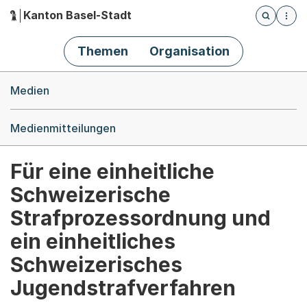
Kanton Basel-Stadt
Öffnet die
(Dieser Link führt zur Startseite)
Hauptnavigation
Themen
Organisation
Breadcrumb-Navigation
Medien
Medienmitteilungen
Für eine einheitliche
Schweizerische
Strafprozessordnung und
ein einheitliches
Schweizerisches
Jugendstrafverfahren