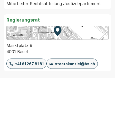
Mitarbeiter Rechtsabteilung Justizdepartement
Regierungsrat
Zur Karte von MapBS.
Externer Link, wird in einem
Marktplatz 9
4001 Basel
+41 61 267 81 81
staatskanzlei@bs.ch