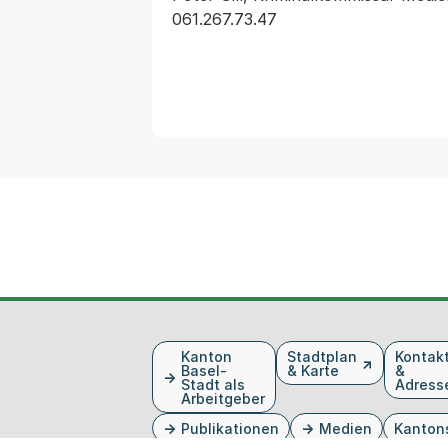
061.267.73.47
Fusszeile
Kanton
Stadtplan
Kontak
Basel-
& Karte
&
Stadt als
Adress
Arbeitgeber
Publikationen
Medien
Kanton