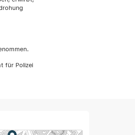
ndrohung
rgenommen.
für Polizei