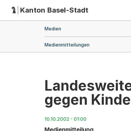
Kanton Basel-Stadt
Hauptnavigation
(Dieser Link führt zur Startseite)
Breadcrumb-Navigation
Medien
Medienmitteilungen
Landesweite
gegen Kinde
10.10.2002 - 01:00
Medienmitteilung