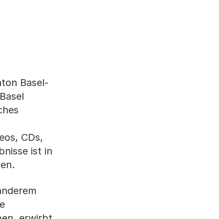
ton Basel-
 Basel
ches
eos, CDs,
isse ist in
nen.
 anderem
le
en, erwirbt,