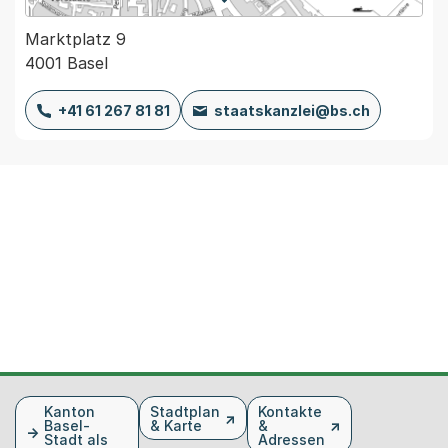
Marktplatz 9
4001 Basel
+41 61 267 81 81
staatskanzlei@bs.ch
Fusszeile
Kanton
Stadtplan
Kontakte
Basel-
& Karte
&
Stadt als
Adressen