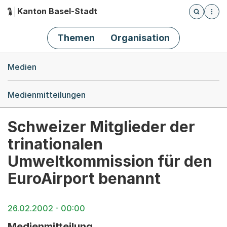
Kanton Basel-Stadt
Öffnet die
(Dieser Link führt zur Startseite)
Hauptnavigation
Themen
Organisation
Breadcrumb-Navigation
Medien
Medienmitteilungen
Schweizer Mitglieder der
trinationalen
Umweltkommission für den
EuroAirport benannt
26.02.2002 - 00:00
Medienmitteilung