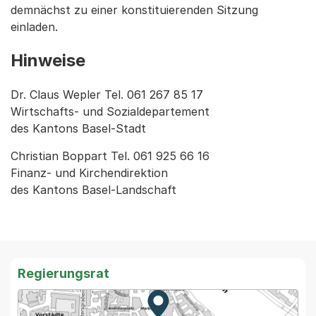
demnächst zu einer konstituierenden Sitzung
einladen.
Hinweise
Dr. Claus Wepler Tel. 061 267 85 17
Wirtschafts- und Sozialdepartement
des Kantons Basel-Stadt
Christian Boppart Tel. 061 925 66 16
Finanz- und Kirchendirektion
des Kantons Basel-Landschaft
Regierungsrat
Zur Karte von MapBS.
Externer Link, wird in einem