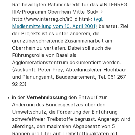
Rat bewilligten Rahmenkredit für das «INTERREG
IIIA-Programm Oberrhein Mitte-Süd»->
http://www.interreg.ch/ir3_d.html<
(vgl.
Medienmitteilung vom 10. April 2001)
belastet. Ziel
der Projekts ist es unter anderem, die
grenzüberschreitende Zusammenarbeit am
Oberrhein zu vertiefen. Dabei soll auch die
Führungsrolle von Basel als
Agglomerationszentrum dokumentiert werden.
(Auskunft: Peter Frey, Abteilungsleiter Hochbau-
und Planungsamt, Baudepartement, Tel. 061 267
92 23)
in der
Vernehmlassung
den Entwurf zur
Änderung des Bundesgesetzes über den
Umweltschutz, die Förderung der Einführung
schwefelfreier Treibstoffe begrüsst. Angeregt wird
allerdings, den maximalen Abgabesatz von 5
Rappen pro Liter auf Treibstoffqualitäten mit