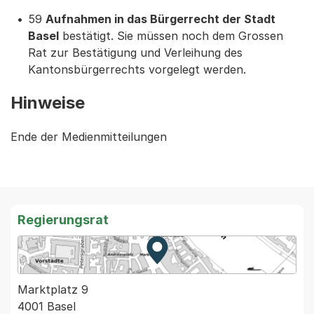
59
Aufnahmen in das Bürgerrecht der Stadt
Basel
bestätigt. Sie müssen noch dem Grossen
Rat zur Bestätigung und Verleihung des
Kantonsbürgerrechts vorgelegt werden.
Hinweise
Ende der Medienmitteilungen
Regierungsrat
Zur Karte von MapBS.
Externer Link, wird in einem
Marktplatz 9
4001 Basel