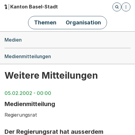
Kanton Basel-Stadt
Öffnet die
(Dieser Link führt zur Startseite)
Hauptnavigation
Themen
Organisation
Breadcrumb-Navigation
Medien
Medienmitteilungen
Weitere Mitteilungen
05.02.2002 - 00:00
Medienmitteilung
Regierungsrat
Der Regierungsrat hat ausserdem