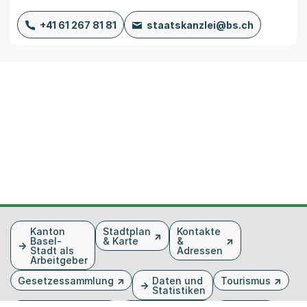
+41 61 267 81 81
staatskanzlei@bs.ch
Fusszeile
Kanton
Stadtplan
Kontakte
Basel-
& Karte
&
Stadt als
Adressen
Arbeitgeber
Gesetzessammlung
Daten und
Tourismus
Statistiken