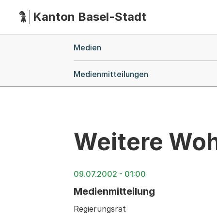
Kanton Basel-Stadt
Hauptnavigation
(Dieser Link führt zur Startseite)
Breadcrumb-Navigation
Medien
Medienmitteilungen
Weitere Woh
09.07.2002 - 01:00
Medienmitteilung
Regierungsrat