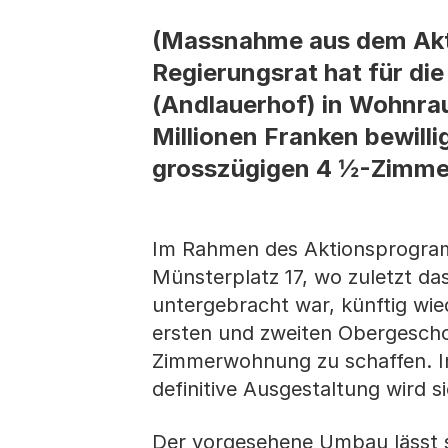
(Massnahme aus dem Akt
Regierungsrat hat für di
(Andlauerhof) in Wohnra
Millionen Franken bewilli
grosszügigen 4 ½-Zimm
Im Rahmen des Aktionsprogramm
Münsterplatz 17, wo zuletzt d
untergebracht war, künftig wi
ersten und zweiten Obergescho
Zimmerwohnung zu schaffen. I
definitive Ausgestaltung wird s
Der vorgesehene Umbau lässt s