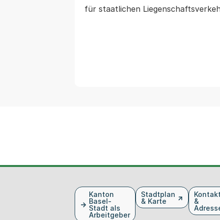
für staatlichen Liegenschaftsverk
Fusszeile
Kanton
Stadtplan
Kontak
Basel-
& Karte
&
Stadt als
Adress
Arbeitgeber