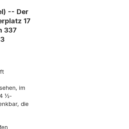
) -- Der
rplatz 17
n 337
 3
ft
sehen, im
 4 ½-
nkbar, die
fen