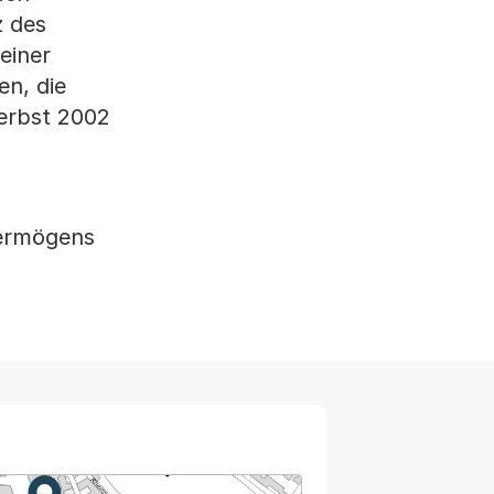
z des
einer
en, die
Herbst 2002
vermögens