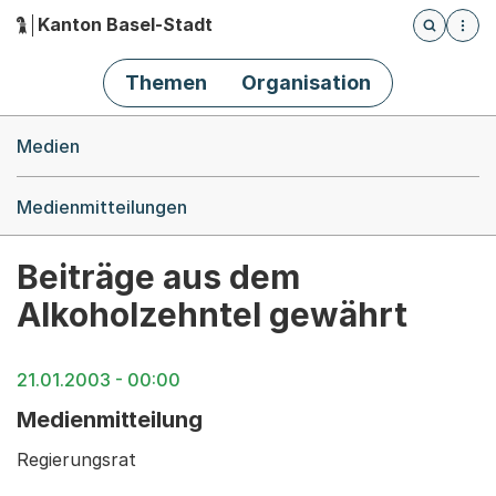
Kanton Basel-Stadt
Öffnet die
(Dieser Link führt zur Startseite)
Hauptnavigation
Themen
Organisation
Breadcrumb-Navigation
Medien
Medienmitteilungen
Beiträge aus dem
Alkoholzehntel gewährt
21.01.2003 - 00:00
Medienmitteilung
Regierungsrat