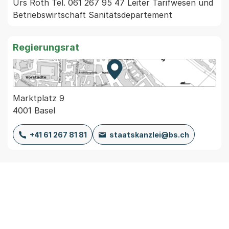
Urs Roth Tel. 061 267 95 47 Leiter Tarifwesen und 
Betriebswirtschaft Sanitätsdepartement
Regierungsrat
Zur Karte von MapBS.
Externer Link, wird in einem
Marktplatz 9
4001 Basel
+41 61 267 81 81
staatskanzlei@bs.ch