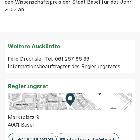
den Wissenschaftspreis der Stadt Basel für das Jahr
2003 an
Weitere Auskünfte
Felix Drechsler Tel. 061 267 86 36 
Informationsbeauftragter des Regierungsrates
Regierungsrat
Zur Karte von MapBS.
Externer Link, wird in einem
Marktplatz 9
4001 Basel
+41 61 267 81 81
staatskanzlei@bs.ch