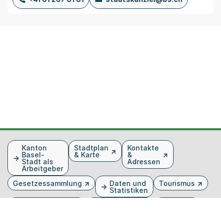
Fusszeile
Kanton
Stadtplan
Kontakte
Basel-
& Karte
&
Stadt als
Adressen
Arbeitgeber
Gesetzessammlung
Daten und
Tourismus
Statistiken
Veranstaltungen
Publikationen
Medien
Kantonsblatt
Bilddatenbank
Organigramm