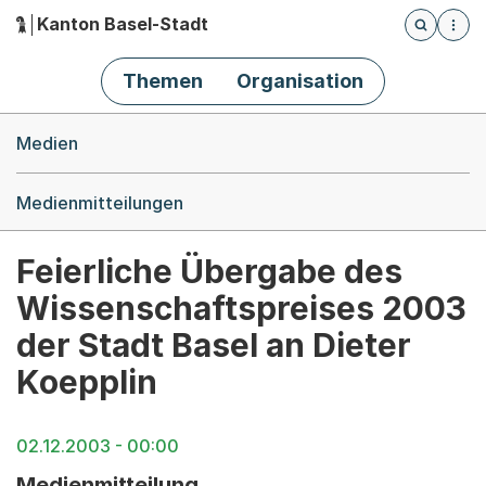
Kanton Basel-Stadt
Öffnet die
(Dieser Link führt zur Startseite)
Hauptnavigation
Themen
Organisation
Breadcrumb-Navigation
Medien
Medienmitteilungen
Feierliche Übergabe des
Wissenschaftspreises 2003
der Stadt Basel an Dieter
Koepplin
02.12.2003 - 00:00
Medienmitteilung