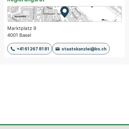
Zur Karte von MapBS.
Externer Link, wird in einem
Marktplatz 9
4001 Basel
+41 61 267 81 81
staatskanzlei@bs.ch