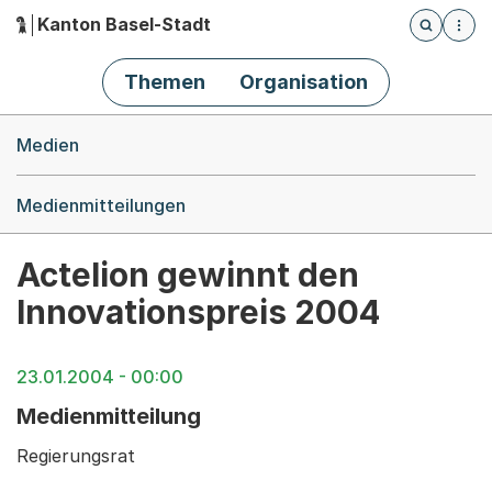
Kanton Basel-Stadt
Öffnet die
(Dieser Link führt zur Startseite)
Hauptnavigation
Themen
Organisation
Breadcrumb-Navigation
Medien
Medienmitteilungen
Actelion gewinnt den
Innovationspreis 2004
23.01.2004 - 00:00
Medienmitteilung
Regierungsrat