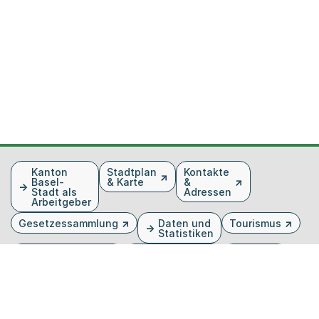
Fusszeile
Kanton
Stadtplan
Kontakte
Basel-
& Karte
&
Stadt als
Adressen
Arbeitgeber
Gesetzessammlung
Daten und
Tourismus
Statistiken
Veranstaltungen
Publikationen
Medien
Kantonsblatt
Bilddatenbank
Organigramm
Gebärdensprache