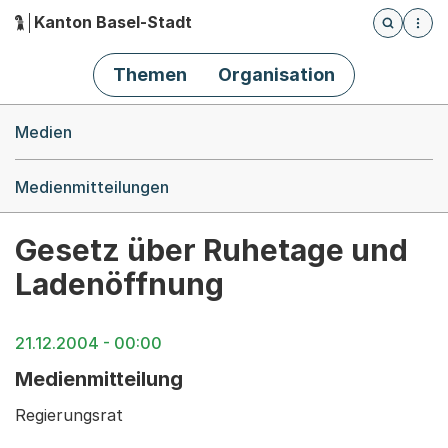
Kanton Basel-Stadt
Öffnet die
(Dieser Link führt zur Startseite)
Hauptnavigation
Themen
Organisation
Breadcrumb-Navigation
Medien
Medienmitteilungen
Gesetz über Ruhetage und
Ladenöffnung
21.12.2004 - 00:00
Medienmitteilung
Regierungsrat