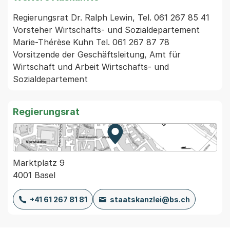
Regierungsrat Dr. Ralph Lewin, Tel. 061 267 85 41 
Vorsteher Wirtschafts- und Sozialdepartement

Marie-Thérèse Kuhn Tel. 061 267 87 78 
Vorsitzende der Geschäftsleitung, Amt für 
Wirtschaft und Arbeit Wirtschafts- und 
Sozialdepartement
Regierungsrat
Zur Karte von MapBS.
Externer Link, wird in einem
Marktplatz 9
4001 Basel
+41 61 267 81 81
staatskanzlei@bs.ch