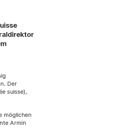
uisse
aldirektor
em
sig
n. Der
e suisse),
ie möglichen
nte Armin