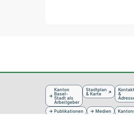
Fusszeile
Kanton
Stadtplan
Kontak
Basel-
& Karte
&
Stadt als
Adress
Arbeitgeber
Publikationen
Medien
Kanton
Externer Link, wird in einem neue
Externer Link, wird in eine
Externer Link, wird in
Externer Link, wird 
Externer Link, w
Twitter
Facebook
Instagram
Youtube
Linkedin
Startseite
Datenschutz
Impressum
Barri