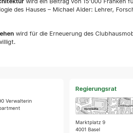
chitektur
wird ein Beitrag von 15'000 Franken fü
gie des Hauses – Michael Alder: Lehrer, Forsc
iehen
wird für die Erneuerung des Clubhausmobi
lligt.
Regierungsrat
0 Verwalterin 
epartment
Marktplatz 9
4001 Basel