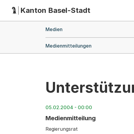
Kanton Basel-Stadt
Hauptnavigation
(Dieser Link führt zur Startseite)
Breadcrumb-Navigation
Medien
Medienmitteilungen
Unterstützu
05.02.2004 - 00:00
Medienmitteilung
Regierungsrat