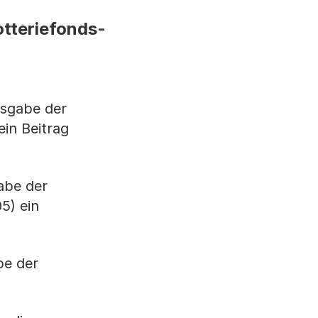
otteriefonds-
usgabe der
in Beitrag
abe der
5) ein
be der