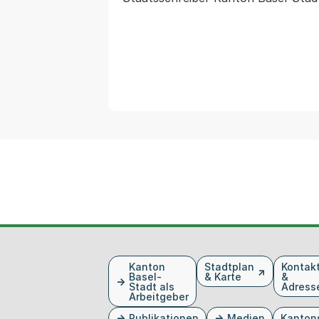
Fusszeile
Kanton
Stadtplan
Kontak
Basel-
& Karte
&
Stadt als
Adress
Arbeitgeber
Publikationen
Medien
Kanton