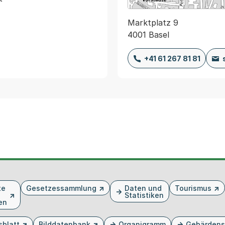
Marktplatz 9
4001 Basel
+41 61 267 81 81
te
Gesetzessammlung
Daten und
Tourismus
Statistiken
en
sblatt
Bilddatenbank
Organigramm
Gebärdens