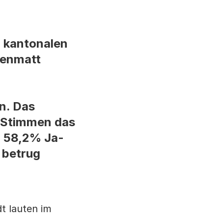
r kantonalen
lenmatt
n. Das
a-Stimmen das
t 58,2% Ja-
 betrug
t lauten im