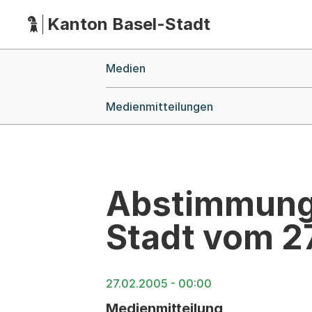
Kanton Basel-Stadt
Hauptnavigation
(Dieser Link führt zur Startseite)
Breadcrumb-Navigation
Medien
Medienmitteilungen
Abstimmungs
Stadt vom 27
27.02.2005 - 00:00
Medienmitteilung