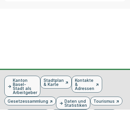
Fusszeile
Kanton
Stadtplan
Kontakte
Basel-
& Karte
&
Stadt als
Adressen
Arbeitgeber
Gesetzessammlung
Daten und
Tourismus
Statistiken
Veranstaltungen
Publikationen
Medien
Kantonsblatt
Bilddatenbank
Organigramm