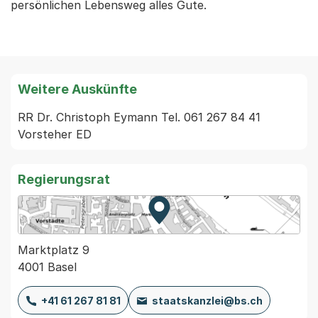
persönlichen Lebensweg alles Gute.
Weitere Auskünfte
RR Dr. Christoph Eymann Tel. 061 267 84 41 
Vorsteher ED
Regierungsrat
Zur Karte von MapBS.
Externer Link, wird in einem
Marktplatz 9
4001 Basel
+41 61 267 81 81
staatskanzlei@bs.ch