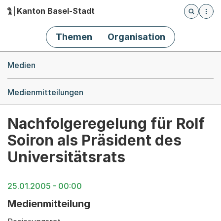
Kanton Basel-Stadt
Öffnet die
(Dieser Link führt zur Startseite)
Hauptnavigation
Themen
Organisation
Breadcrumb-Navigation
Medien
Medienmitteilungen
Nachfolgeregelung für Rolf
Soiron als Präsident des
Universitätsrats
25.01.2005 - 00:00
Medienmitteilung