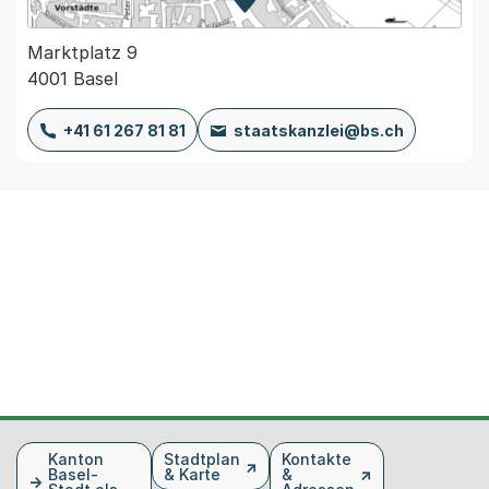
Zur Karte von MapBS.
Externer Link, wird in einem
Marktplatz 9
4001 Basel
+41 61 267 81 81
staatskanzlei@bs.ch
Fusszeile
Kanton
Stadtplan
Kontakte
Basel-
& Karte
&