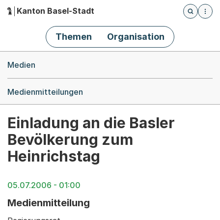
Kanton Basel-Stadt
Öffnet die
(Dieser Link führt zur Startseite)
Hauptnavigation
Themen
Organisation
Breadcrumb-Navigation
Medien
Medienmitteilungen
Einladung an die Basler
Bevölkerung zum
Heinrichstag
05.07.2006 - 01:00
Medienmitteilung