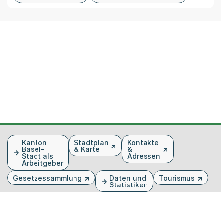
Fusszeile
Kanton
Stadtplan
Kontakte
Basel-
& Karte
&
Stadt als
Adressen
Arbeitgeber
Gesetzessammlung
Daten und
Tourismus
Statistiken
Veranstaltungen
Publikationen
Medien
Kantonsblatt
Bilddatenbank
Organigramm