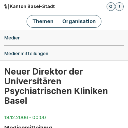
Kanton Basel-Stadt
Öffnet die
(Dieser Link führt zur Startseite)
Hauptnavigation
Themen
Organisation
Breadcrumb-Navigation
Medien
Medienmitteilungen
Neuer Direktor der
Universitären
Psychiatrischen Kliniken
Basel
19.12.2006 - 00:00
Medienmitteilung