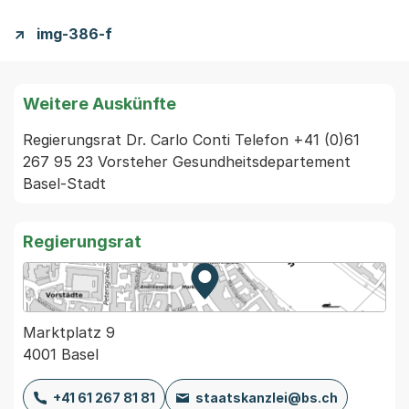
img-386-f
Weitere Auskünfte
Regierungsrat Dr. Carlo Conti Telefon +41 (0)61 
267 95 23 Vorsteher Gesundheitsdepartement 
Basel-Stadt
Regierungsrat
Zur Karte von MapBS.
Externer Link, wird in einem
Marktplatz 9
4001 Basel
+41 61 267 81 81
staatskanzlei@bs.ch