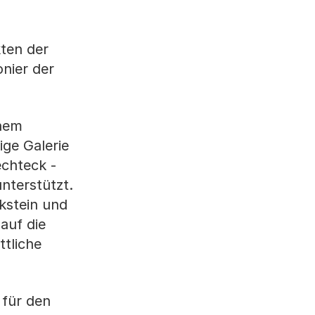
ten der
nier der
chem
ige Galerie
echteck -
nterstützt.
kstein und
auf die
ttliche
 für den