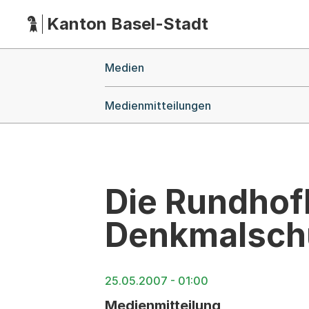
Kanton Basel-Stadt
Hauptnavigation
(Dieser Link führt zur Startseite)
Breadcrumb-Navigation
Medien
Medienmitteilungen
Die Rundhof
Denkmalsch
25.05.2007 - 01:00
Medienmitteilung