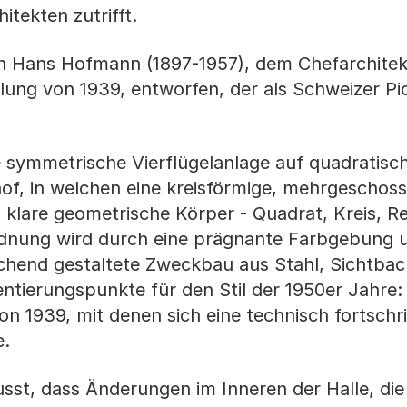
itekten zutrifft.
n Hans Hofmann (1897-1957), dem Chefarchitek
ung von 1939, entworfen, der als Schweizer Pio
ne symmetrische Vierflügelanlage auf quadratis
of, in welchen eine kreisförmige, mehrgeschoss
als klare geometrische Körper - Quadrat, Kreis, R
rdnung wird durch eine prägnante Farbgebung u
chend gestaltete Zweckbau aus Stahl, Sichtbac
entierungspunkte für den Stil der 1950er Jahre: 
n 1939, mit denen sich eine technisch fortschri
e.
usst, dass Änderungen im Inneren der Halle, die