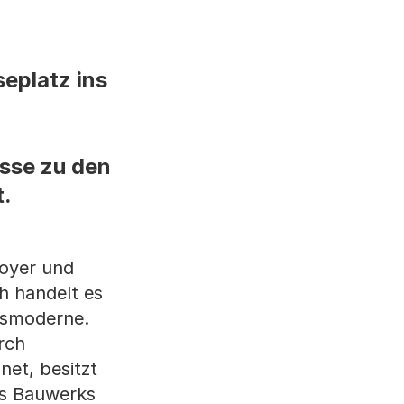
eplatz ins
sse zu den
t.
Foyer und
h handelt es
egsmoderne.
rch
net, besitzt
es Bauwerks