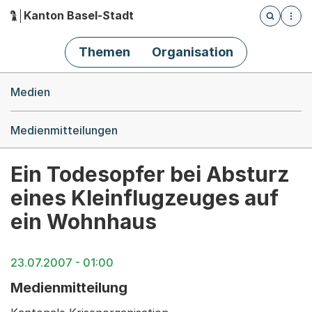
Kanton Basel-Stadt
Öffnet die
(Dieser Link führt zur Startseite)
Hauptnavigation
Themen
Organisation
Breadcrumb-Navigation
Medien
Medienmitteilungen
Ein Todesopfer bei Absturz
eines Kleinflugzeuges auf
ein Wohnhaus
23.07.2007 - 01:00
Medienmitteilung