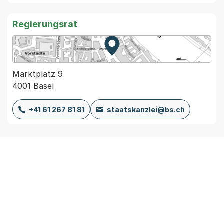
Regierungsrat
Zur Karte von MapBS.
Externer Link, wird in einem
Marktplatz 9
4001 Basel
+41 61 267 81 81
staatskanzlei@bs.ch