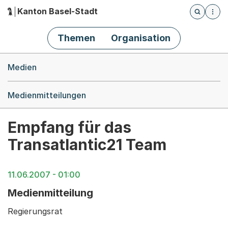
Kanton Basel-Stadt
Öffnet die
(Dieser Link führt zur Startseite)
Hauptnavigation
Themen
Organisation
Breadcrumb-Navigation
Medien
Medienmitteilungen
Empfang für das
Transatlantic21 Team
11.06.2007 - 01:00
Medienmitteilung
Regierungsrat