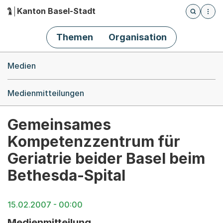
Kanton Basel-Stadt
Öffnet die
(Dieser Link führt zur Startseite)
Hauptnavigation
Themen
Organisation
Breadcrumb-Navigation
Medien
Medienmitteilungen
Gemeinsames
Kompetenzzentrum für
Geriatrie beider Basel beim
Bethesda-Spital
15.02.2007 - 00:00
Medienmitteilung