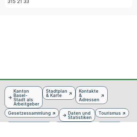
315 21 33
Fusszeile
Kanton
Stadtplan
Kontakte
Basel-
& Karte
&
Stadt als
Adressen
Arbeitgeber
Gesetzessammlung
Daten und
Tourismus
Statistiken
Veranstaltungen
Publikationen
Medien
Kantonsblatt
Bilddatenbank
Organigramm