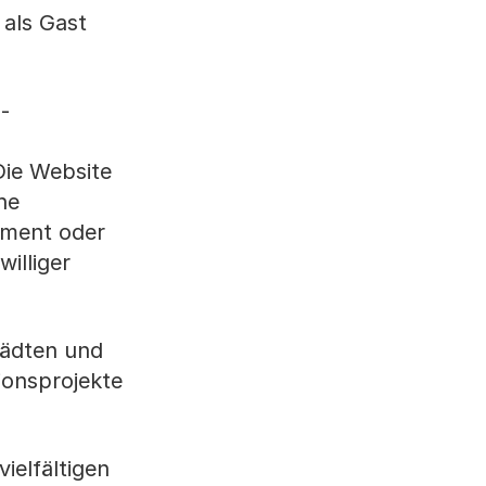
als Gast
-
Die Website
he
gement oder
illiger
tädten und
onsprojekte
vielfältigen