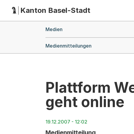
Kanton Basel-Stadt
Hauptnavigation
(Dieser Link führt zur Startseite)
Breadcrumb-Navigation
Medien
Medienmitteilungen
Plattform W
geht online
19.12.2007 - 12:02
Medienmitteilung