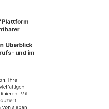
'Plattform
htbarer
n Überblick
rufs- und im
on. Ihre
ielfältigen
inieren. Mit
duziert
n von sieben