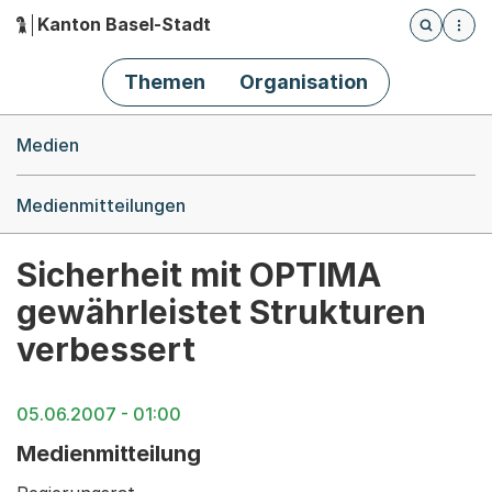
Kanton Basel-Stadt
Öffnet die
(Dieser Link führt zur Startseite)
Hauptnavigation
Themen
Organisation
Breadcrumb-Navigation
Medien
Medienmitteilungen
Sicherheit mit OPTIMA
gewährleistet Strukturen
verbessert
05.06.2007 - 01:00
Medienmitteilung