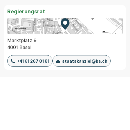
Regierungsrat
Zur Karte von MapBS.
Externer Link, wird in einem
Marktplatz 9
4001 Basel
+41 61 267 81 81
staatskanzlei@bs.ch