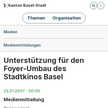
Kanton Basel-Stadt
Öffnet die
(Dieser Link führt zur Startseite)
Hauptnavigation
Themen
Organisation
Breadcrumb-Navigation
Medien
Medienmitteilungen
Unterstützung für den
Foyer-Umbau des
Stadtkinos Basel
23.01.2007 - 00:00
Medienmitteilung