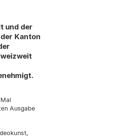
t und der
d der Kanton
der
hweizweit
enehmigt.
 Mal
rsten Ausgabe
ideokunst,