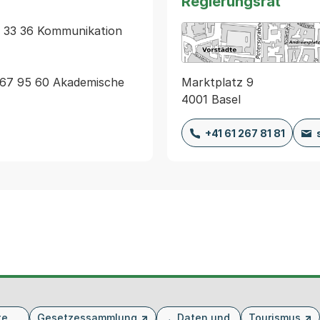
Regierungsrat
6 33 36 Kommunikation 
Marktplatz 9
267 95 60 Akademische 
4001 Basel
+41 61 267 81 81
te
Gesetzessammlung
Daten und
Tourismus