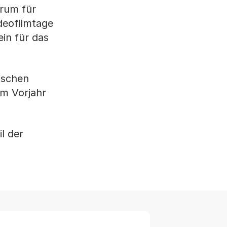
orum für
ideofilmtage
in für das
ischen
im Vorjahr
l der