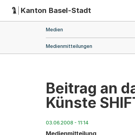
Kanton Basel-Stadt
Hauptnavigation
(Dieser Link führt zur Startseite)
Breadcrumb-Navigation
Medien
Medienmitteilungen
Beitrag an d
Künste SHIF
03.06.2008 - 11:14
Medienmitteilung