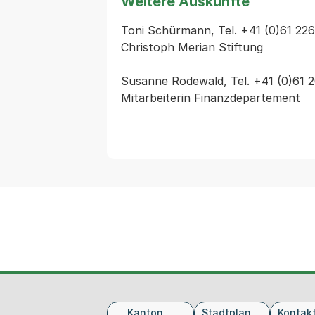
Weitere Auskünfte
Toni Schürmann, Tel. +41 (0)61 22
Christoph Merian Stiftung

Susanne Rodewald, Tel. +41 (0)61 
Mitarbeiterin Finanzdepartement
Fusszeile
Kanton
Stadtplan
Kontak