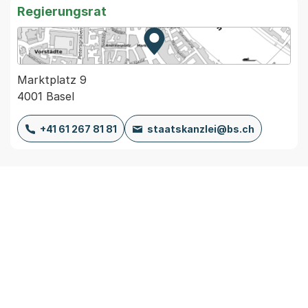
Regierungsrat
Zur Karte von MapBS.
Externer Link, wird in einem
Marktplatz 9
4001 Basel
+41 61 267 81 81
staatskanzlei@bs.ch