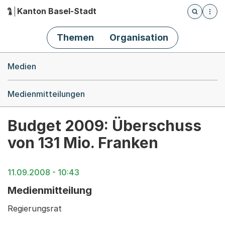
Kanton Basel-Stadt
Öffnet die
(Dieser Link führt zur Startseite)
Hauptnavigation
Themen
Organisation
Breadcrumb-Navigation
Medien
Medienmitteilungen
Budget 2009: Überschuss
von 131 Mio. Franken
11.09.2008 - 10:43
Medienmitteilung
Regierungsrat