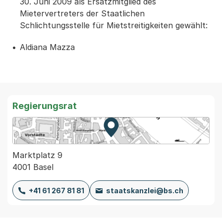
30. Juni 2009 als Ersatzmitglied des
Mietervertreters der Staatlichen
Schlichtungsstelle für Mietstreitigkeiten gewählt:
Aldiana Mazza
Regierungsrat
Zur Karte von MapBS.
Externer Link, wird in einem
Marktplatz 9
4001 Basel
+41 61 267 81 81
staatskanzlei@bs.ch