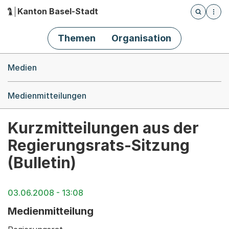
Kanton Basel-Stadt
Öffnet die
(Dieser Link führt zur Startseite)
Hauptnavigation
Themen
Organisation
Breadcrumb-Navigation
Medien
Medienmitteilungen
Kurzmitteilungen aus der
Regierungsrats-Sitzung
(Bulletin)
03.06.2008 - 13:08
Medienmitteilung