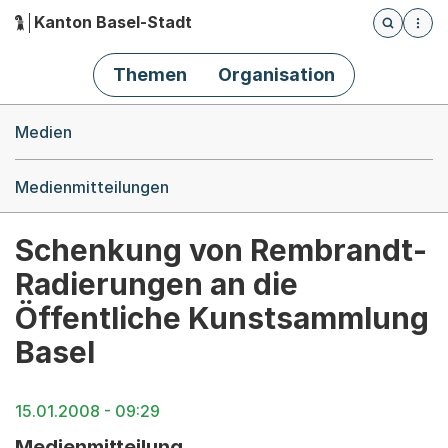
Kanton Basel-Stadt
Öffnet die
(Dieser Link führt zur Startseite)
Hauptnavigation
Themen
Organisation
Breadcrumb-Navigation
Medien
Medienmitteilungen
Schenkung von Rembrandt-
Radierungen an die
Öffentliche Kunstsammlung
Basel
15.01.2008 - 09:29
Medienmitteilung