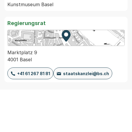
Kunstmuseum Basel
Regierungsrat
Zur Karte von MapBS.
Externer Link, wird in einem
Marktplatz 9
4001 Basel
+41 61 267 81 81
staatskanzlei@bs.ch