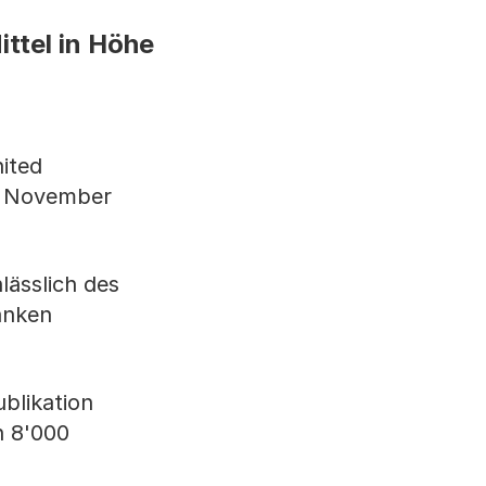
ittel in Höhe
ited
8. November
lässlich des
anken
blikation
n 8'000