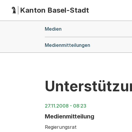
Kanton Basel-Stadt
Hauptnavigation
(Dieser Link führt zur Startseite)
Breadcrumb-Navigation
Medien
Medienmitteilungen
Unterstützu
27.11.2008 - 08:23
Medienmitteilung
Regierungsrat